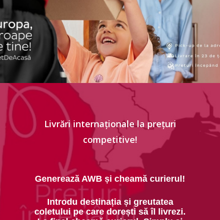
Livrări
internaționale
la
prețuri
competitive!
Generează AWB și cheamă curierul!
Introdu destinația și greutatea
coletului pe care dorești să îl livrezi.