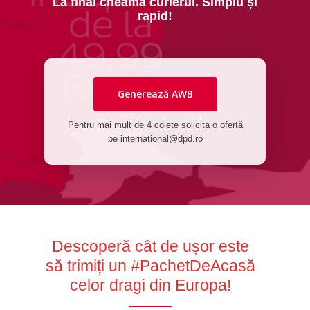
La final cheamă curierul. Simplu și
rapid!
Generează AWB
Pentru mai mult de 4 colete solicita o ofertă
pe
international@dpd.ro
Descoperă cât de ușor este
să trimiți un #PachetDeAcasă
celor dragi din Europa!